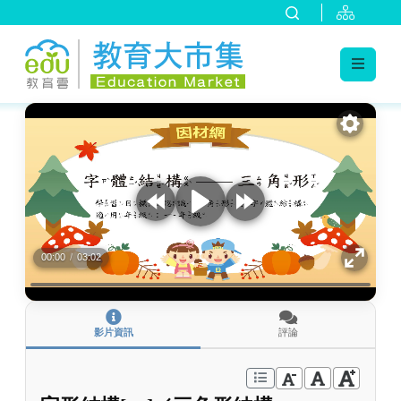
:::
跳到主要內容
:::
00:00
/
03:02
影片資訊
評論