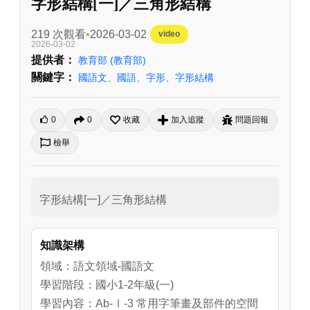
字形結構[一]／三角形結構
219 次觀看
2026-03-02
video
2026-03-02
提供者：
教育部
(教育部)
關鍵字：
國語文
、
國語
、
字形
、
字形結構
0
0
收藏
加入追蹤
問題回報
檢舉
字形結構[一]／三角形結構
知識架構
領域：語文領域-國語文
學習階段：國小1-2年級(一)
學習內容：Ab-Ⅰ-3 常用字筆畫及部件的空間