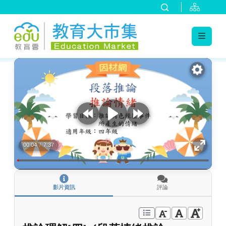
:::
跳到主要內容
:::
00:04
/
7:37
影片資訊
評論