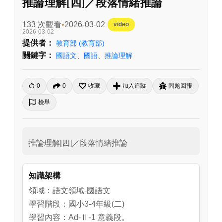
推論理解[四]／段落情緒推論
133 次觀看
2026-03-02
video
2026-03-02
提供者：
教育部
(教育部)
關鍵字：
國語文
、
國語
、
推論理解
0
0
收藏
加入追蹤
問題回報
檢舉
推論理解[四]／段落情緒推論
知識架構
領域：語文領域-國語文
學習階段：國小3-4年級(二)
學習內容：Ad-Ⅱ-1 意義段。