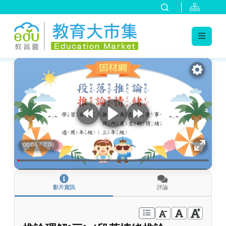
:::
跳到主要內容
:::
00:04
/
7:06
影片資訊
評論