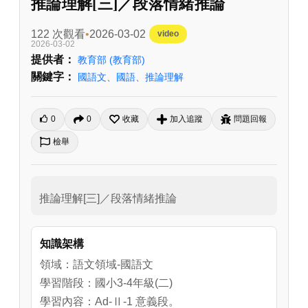
推論理解[三]／段落情緒推論
122 次觀看
2026-03-02
video
2026-03-02
提供者：
教育部
(教育部)
關鍵字：
國語文
、
國語
、
推論理解
0
0
收藏
加入追蹤
問題回報
檢舉
推論理解[三]／段落情緒推論
知識架構
領域：語文領域-國語文
學習階段：國小3-4年級(二)
學習內容：Ad-Ⅱ-1 意義段。