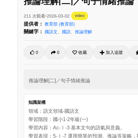
推論理解[二]／句子情緒推論
211 次觀看
2026-03-02
video
提供者：
教育部
(教育部)
關鍵字：
國語文
、
國語
、
推論理解
0
0
收藏
加入追蹤
推論理解[二]／句子情緒推論
知識架構
領域：語文領域-國語文
學習階段：國小1-2年級(一)
學習內容：Ac-Ⅰ-3 基本文句的語氣與意義。
學習表現：5-Ⅰ-7 運用簡單的預測、推論等策