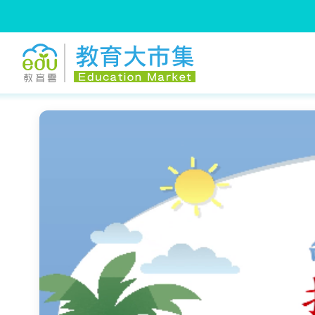
:::
跳到主要內容
:::