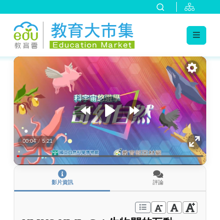
:::
跳到主要內容
:::
00:04
/
5:21
影片資訊
評論