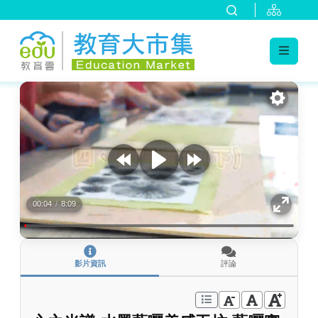
:::
跳到主要內容
:::
00:04
/
8:09
影片資訊
評論