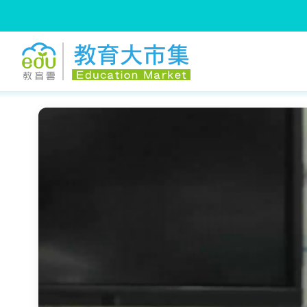
:::
跳到主要內容
:::