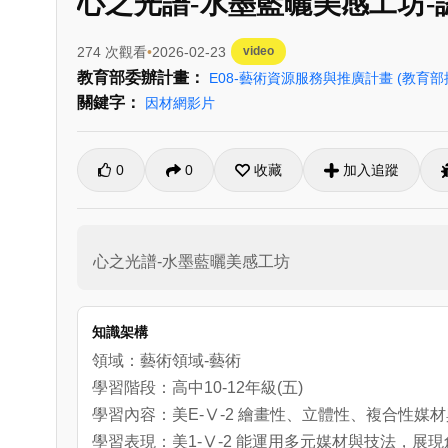
心之光譜-水墨藍曬美感工坊-
274 次觀看
2026-02-23
video
教育部委辦計畫：
E08-藝術資源服務與推廣計畫
(教育
關鍵字：
因材網影片
0
0
收藏
加入追蹤
心之光譜-水墨藍曬美感工坊
知識架構
領域：藝術領域-藝術
學習階段：高中10-12年級(五)
學習內容：美E-Ⅴ-2 繪畫性、立體性、複合性媒
學習表現：美1-Ⅴ-2 能運用多元媒材與技法，展