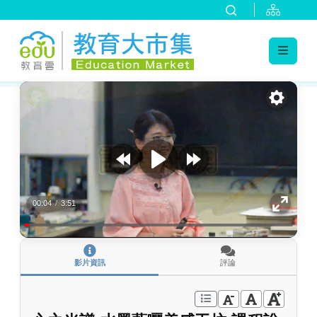
:::
跳到主要內容
:::
00:04
/
3:51
影片資訊
評論