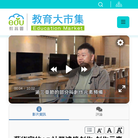
:::
跳到主要內容
:::
00:04
/
10:02
影片資訊
評論