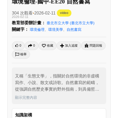
環境倫理-國中-EE20 自然書寫
304 次觀看
2026-02-11
video
2026-02-11
教育部委辦計畫：
臺北市立大學
(臺北市立大學)
關鍵字：
環境倫理
、
環境美學
、
自然書寫
0
0
收藏
加入追蹤
問題回報
檢舉
又稱「生態文學」，指關於自然環境的非虛構
寫作、小說、散文或詩歌。自然書寫的範疇，
從強調自然歷史事實的野外指南，到具備哲學
顯示完整內容
知識架構