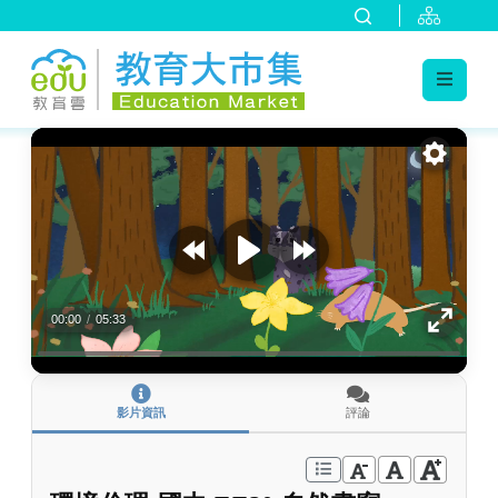
:::
跳到主要內容
:::
00:00
/
05:33
影片資訊
評論