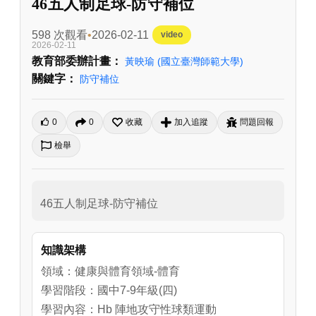
46五人制足球-防守補位
598 次觀看
2026-02-11
video
2026-02-11
教育部委辦計畫：
黃映瑜
(國立臺灣師範大學)
關鍵字：
防守補位
0
0
收藏
加入追蹤
問題回報
檢舉
46五人制足球-防守補位
知識架構
領域：健康與體育領域-體育
學習階段：國中7-9年級(四)
學習內容：Hb 陣地攻守性球類運動