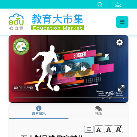
:::
跳到主要內容
:::
00:04
/
2:40
影片資訊
評論