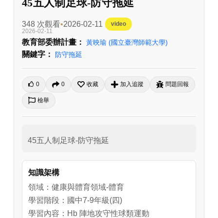
45五人制足球-防守拖延
348 次觀看
2026-02-11
video
2026-02-11
教育部委辦計畫：
黃映瑜
(國立臺灣師範大學)
關鍵字：
防守拖延
0
0
收藏
加入追蹤
問題回報
檢舉
45五人制足球-防守拖延
知識架構
領域：健康與體育領域-體育
學習階段：國中7-9年級(四)
學習內容：Hb 陣地攻守性球類運動