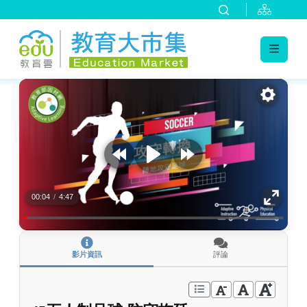
:::
跳到主要內容
:::
00:04
/
4:47
影片資訊
評論