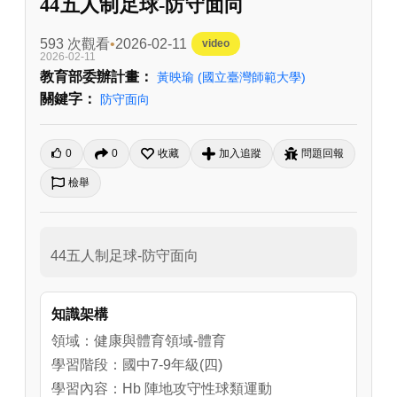
44五人制足球-防守面向
593 次觀看
2026-02-11
video
2026-02-11
教育部委辦計畫：
黃映瑜
(國立臺灣師範大學)
關鍵字：
防守面向
0
0
收藏
加入追蹤
問題回報
檢舉
44五人制足球-防守面向
知識架構
領域：健康與體育領域-體育
學習階段：國中7-9年級(四)
學習內容：Hb 陣地攻守性球類運動