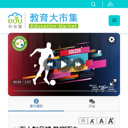
:::
跳到主要內容
:::
00:04
/
1:57
影片資訊
評論