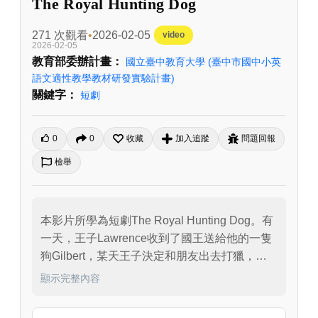
The Royal Hunting Dog
271 次觀看
2026-02-05
video
2026-02-05
教育部委辦計畫：
國立臺中教育大學
(臺中市國中小英
語文適性教學教材研發實驗計畫)
關鍵字：
短劇
0
0
收藏
加入追蹤
問題回報
檢舉
本影片所學為短劇The Royal Hunting Dog。有
一天，王子Lawrence收到了國王送給他的一隻
狗Gilbert，某天王子決定和朋友出去打獵，於
是叫上全部的狗，除了Gilbert，所有的狗一擁
顯示完整內容
而上，王子覺得奇怪但卻因為時間關係讓
Gilbert待在城堡門口，稍後回來時他們發現