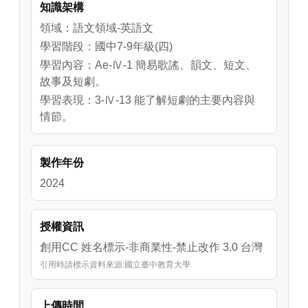
知識架構
Gilbert全身是傷，王子聯想到弟弟還在屋內，
加上看到一片狼藉，以為是Gilbert傷害了弟
領域：語文領域-英語文
弟，卻沒想到Gilbert是為了保護弟弟不被狼攻
學習階段：國中7-9年級(四)
擊而受的傷，了解過後王子發現自己錯怪了
學習內容：Ae-Ⅳ-1 簡易歌謠、韻文、短文、
Gilbert。影片最後利用練習題幫助學生熟悉短
故事及短劇。
劇內容。
學習表現：3-Ⅳ-13 能了解短劇的主要內容與
情節。
製作年份
2024
授權資訊
創用CC 姓名標示-非商業性-禁止改作 3.0 台灣
引用時請標示資料來源:國立臺中教育大學
上傳時間