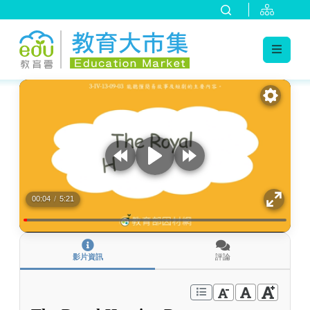
:::
跳到主要內容
:::
00:04
/
5:21
影片資訊
評論