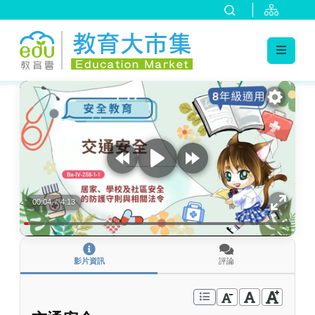
:::
跳到主要內容
:::
00:04
/
4:13
影片資訊
評論