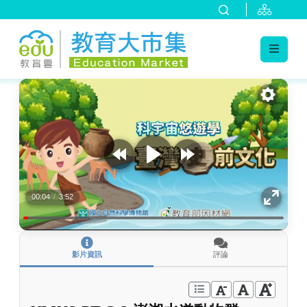
:::
跳到主要內容
:::
00:04
/
3:52
影片資訊
評論