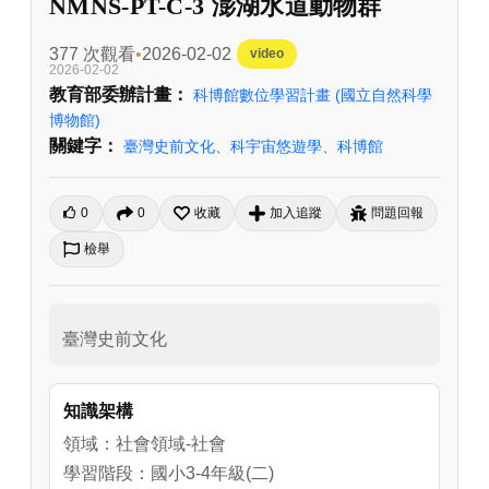
NMNS-PT-C-3 澎湖水道動物群
377 次觀看
2026-02-02
video
2026-02-02
教育部委辦計畫：
科博館數位學習計畫
(國立自然科學
博物館)
關鍵字：
臺灣史前文化
、
科宇宙悠遊學
、
科博館
0
0
收藏
加入追蹤
問題回報
檢舉
臺灣史前文化
知識架構
領域：社會領域-社會
學習階段：國小3-4年級(二)