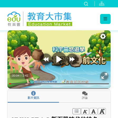
:::
跳到主要內容
:::
00:04
/
3:41
影片資訊
評論