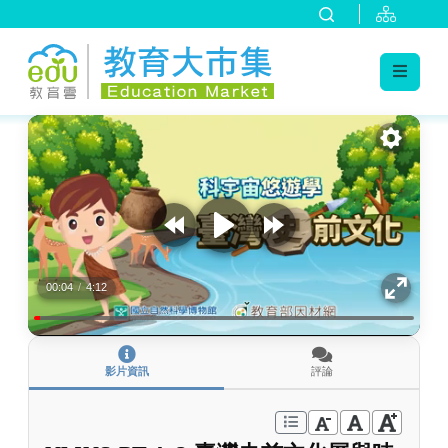
:::
跳到主要內容
:::
00:04
/
4:12
影片資訊
評論