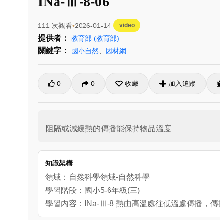
INa-Ⅲ-8-06
111 次觀看
2026-01-14
video
提供者：
教育部
(教育部)
關鍵字：
國小自然
、
因材網
0
0
收藏
加入追蹤
阻隔或減緩熱的傳播能保持物品溫度
知識架構
領域：自然科學領域-自然科學
學習階段：國小5-6年級(三)
學習內容：INa-Ⅲ-8 熱由高溫處往低溫處傳