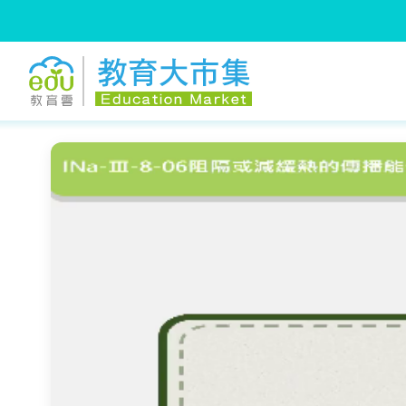
:::
跳到主要內容
:::