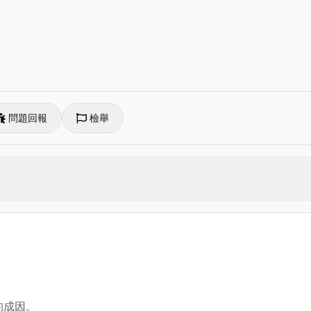
問題回報
檢舉
。
的成因。