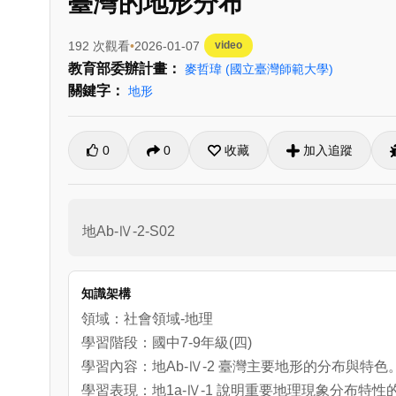
臺灣的地形分布
192 次觀看
2026-01-07
video
教育部委辦計畫：
麥哲瑋
(國立臺灣師範大學)
關鍵字：
地形
0
0
收藏
加入追蹤
地Ab-Ⅳ-2-S02
知識架構
領域：社會領域-地理
學習階段：國中7-9年級(四)
學習內容：地Ab-Ⅳ-2 臺灣主要地形的分布與特色
學習表現：地1a-Ⅳ-1 說明重要地理現象分布特性