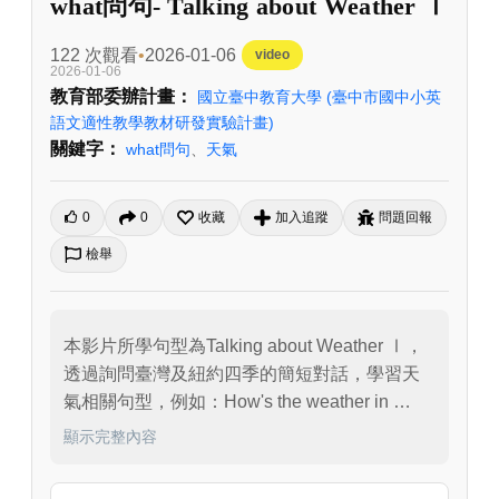
what問句- Talking about Weather Ⅰ
122 次觀看
2026-01-06
video
2026-01-06
教育部委辦計畫：
國立臺中教育大學
(臺中市國中小英
語文適性教學教材研發實驗計畫)
關鍵字：
what問句
、
天氣
0
0
收藏
加入追蹤
問題回報
檢舉
本影片所學句型為Talking about Weather Ⅰ，
透過詢問臺灣及紐約四季的簡短對話，學習天
氣相關句型，例如：How's the weather in 
Taiwan in (summer, fall, spring, winter)？、
顯示完整內容
What's the weather like in New York？及回應
句：It's _____ (hot, cool, warm, cold).／It's 