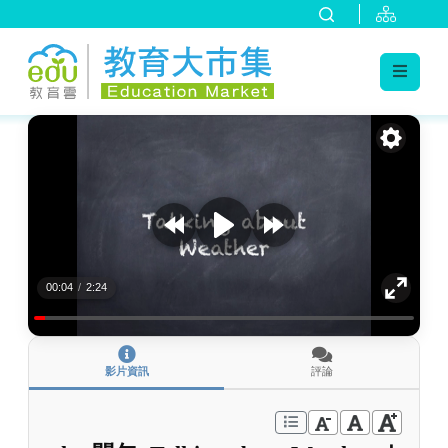
:::
跳到主要內容
:::
00:04
/
2:24
影片資訊
評論