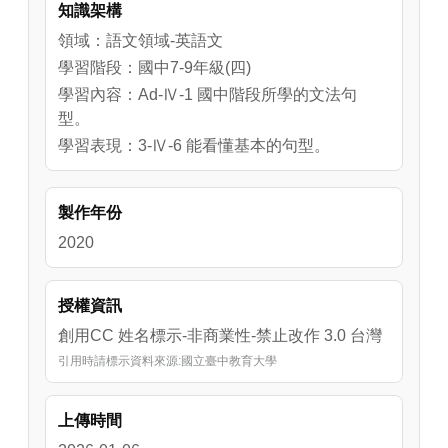
知識架構
warm and rainy.／It's hot and sunny.／ It's cool 
and windy (cloudy).。最後，利用表格統整所學
領域：語文領域-英語文
句型，協助學生熟悉所學內容。
學習階段：國中7-9年級(四)
學習內容：Ad-Ⅳ-1 國中階段所學的文法句
型。
學習表現：3-Ⅳ-6 能看懂基本的句型。
製作年份
2020
授權資訊
創用CC 姓名標示-非商業性-禁止改作 3.0 台灣
引用時請標示資料來源:國立臺中教育大學
上傳時間