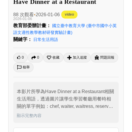
Have Dinner at a Restaurant
88 次觀看
2026-01-06
video
2026-01-06
教育部委辦計畫：
國立臺中教育大學
(臺中市國中小英
語文適性教學教材研發實驗計畫)
關鍵字：
日常生活用語
0
0
收藏
加入追蹤
問題回報
檢舉
本影片所學為Have Dinner at a Restaurant相關
生活用語，透過圖片讓學生學習餐廳用餐時相
關的單字例如：chef, waiter, waitress, reserve
／book a table, menu, starters, desserts, drinks, 
顯示完整內容
to leave a tip及句子What is this dish served 
with?／Could I have the bill, please?。最後，