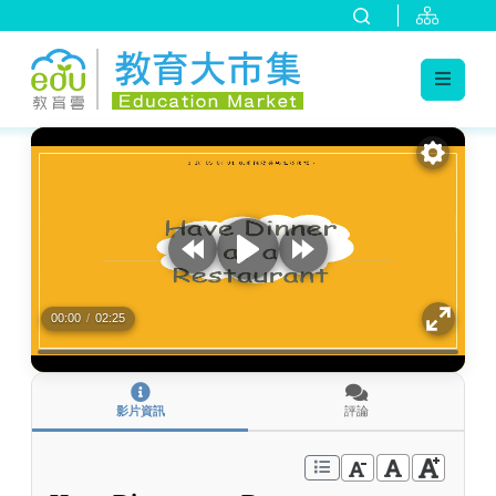
:::
跳到主要內容
:::
00:00
/
02:25
影片資訊
評論