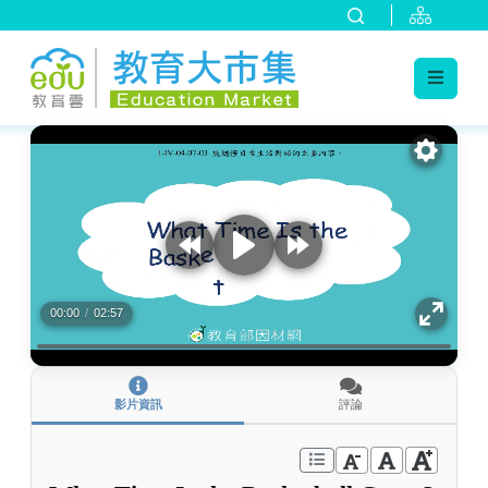
:::
跳到主要內容
:::
00:00
/
02:57
影片資訊
評論