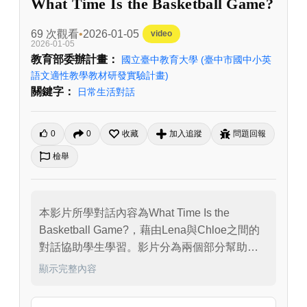
What Time Is the Basketball Game?
69 次觀看
2026-01-05
video
2026-01-05
教育部委辦計畫：
國立臺中教育大學
(臺中市國中小英
語文適性教學教材研發實驗計畫)
關鍵字：
日常生活對話
0
0
收藏
加入追蹤
問題回報
檢舉
本影片所學對話內容為What Time Is the 
Basketball Game?，藉由Lena與Chloe之間的
對話協助學生學習。影片分為兩個部分幫助學
生學習。首先，讓學生理解對話內容，從對話
顯示完整內容
中可以得知Lena邀請Chole一同去觀賞籃球比
賽，但Chole在5點後有預約牙醫，因此最後她