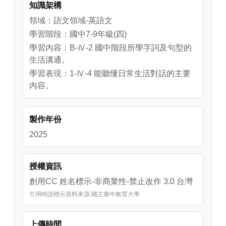
知識架構
們選擇去觀看兩點的比賽。此外，她們也安排
在11點30分的時候與Emily一同吃午餐。接著，
領域：語文領域-英語文
2點再到籃球場支持Emily比賽。透過練習題來
學習階段：國中7-9年級(四)
協助學生檢視他們對會話內容的理解程度。
學習內容：B-Ⅳ-2 國中階段所學字詞及句型的
生活溝通。
學習表現：1-Ⅳ-4 能聽懂日常生活對話的主要
內容。
製作年份
2025
授權資訊
創用CC 姓名標示-非商業性-禁止改作 3.0 台灣
引用時請標示資料來源:國立臺中教育大學
上傳時間