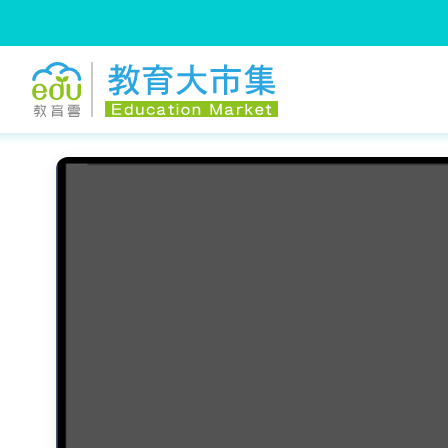
:::
跳到主要內容
:::