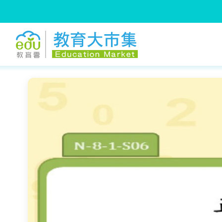
:::
跳到主要內容
:::