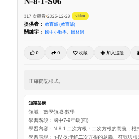
N-8-1-S06
317 次觀看
2025-12-29
video
提供者：
教育部
(教育部)
關鍵字：
國中小數學
、
因材網
0
0
收藏
加入追蹤
正確簡記根式。
知識架構
領域：數學領域-數學
學習階段：國中7-9年級(四)
學習內容：N-8-1 二次方根：二次方根的意義；
學習表現：n-Ⅳ-5 理解二次方根的意義、符號