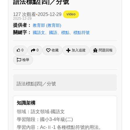
語法標點[四]／分號
127 次觀看
2025-12-29
video
2025-12-29
提供者：
教育部
(教育部)
關鍵字：
國語文
、
國語
、
標點
、
標點符號
0
0
收藏
加入追蹤
問題回報
檢舉
語法標點[四]／分號
知識架構
領域：語文領域-國語文
學習階段：國小3-4年級(二)
學習內容：Ac-Ⅱ-1 各種標點符號的用法。