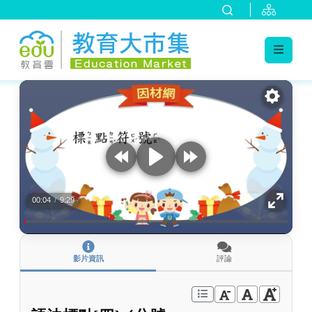
:::
跳到主要內容
:::
00:04
/
9:29
影片資訊
評論