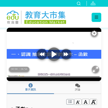
:::
跳到主要內容
:::
00:00
/
06:56
影片資訊
評論