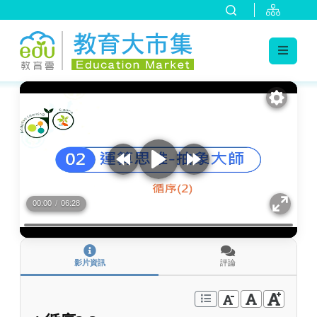
:::
跳到主要內容
:::
00:00
/
06:28
影片資訊
評論