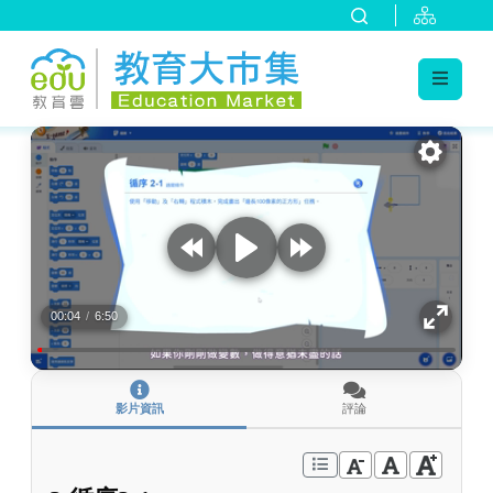
:::
跳到主要內容
:::
00:04
/
6:50
影片資訊
評論