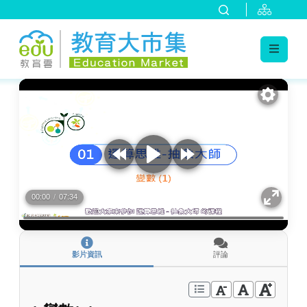
:::
跳到主要內容
:::
00:00
/
07:34
影片資訊
評論