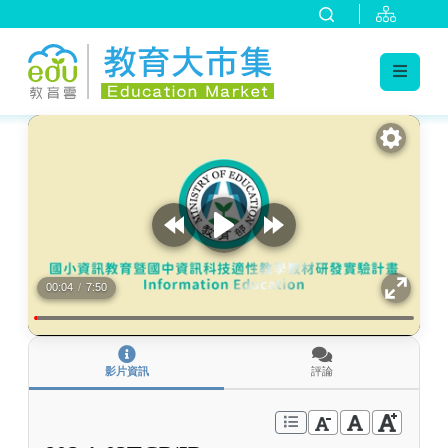
:::
跳到主要內容
:::
00:04
/
7:50
影片資訊
評論