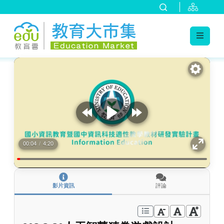
:::
跳到主要內容
:::
00:04
/
4:20
影片資訊
評論