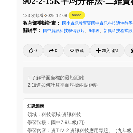
902-2-15K平均分群法-二維資料
123 次觀看
2025-12-09
video
教育部委辦計畫：
國小資訊教育暨國中資訊科技適性教
關鍵字：
國中資訊科技學習影片
、
9年級
、
新興科技程式設
0
0
收藏
加入追蹤
1.了解平面座標的最短距離

2.知道如何計算平面座標兩點距離
知識架構
領域：科技領域-資訊科技
學習階段：國中7-9年級(四)
學習內容：資T-Ⅳ-2 資訊科技應用專題。（九年級