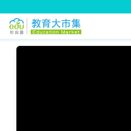
:::
跳到主要內容
:::