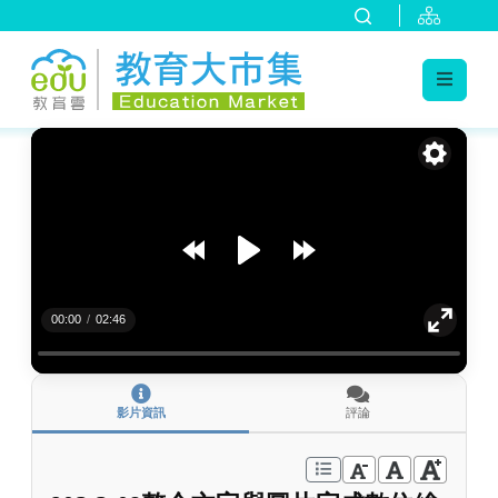
:::
跳到主要內容
:::
00:00
/
02:46
影片資訊
評論