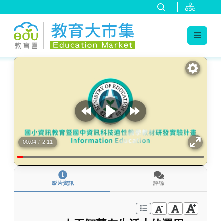
:::
跳到主要內容
:::
00:04
/
2:11
影片資訊
評論