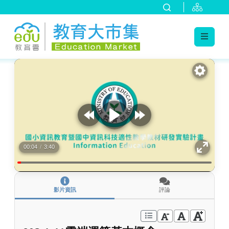
:::
跳到主要內容
:::
00:04
/
3:40
影片資訊
評論