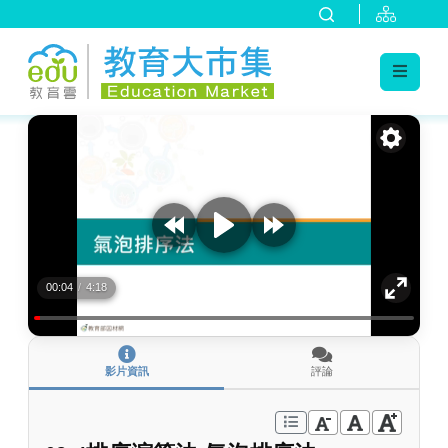
:::
跳到主要內容
:::
00:04
/
4:18
影片資訊
評論