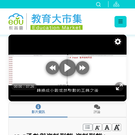
:::
跳到主要內容
:::
00:00
/
07:26
影片資訊
評論