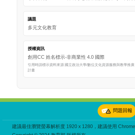
議題
多元文化教育
授權資訊
創用CC 姓名標示-非商業性 4.0 國際
引用時請標示資料來源:國立政治大學/數位文化資源服務與教學推廣
計畫
:::
問題回報
建議最佳瀏覽螢幕解析度 1920 x 1280，建議使用 Chrome、