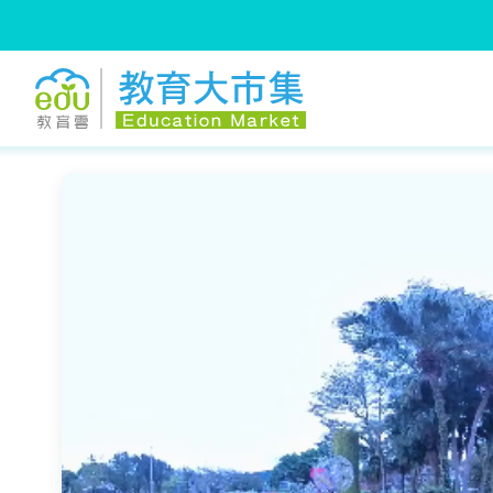
:::
跳到主要內容
:::