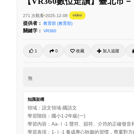
【VR360數位走讀】臺北市
271 次觀看
2025-12-08
video
提供者：
教育部
(教育部)
關鍵字：
VR360
1
0
收藏
加入追蹤
無
知識架構
領域：語文領域-國語文
學習階段：國小1-2年級(一)
學習內容：Aa-Ⅰ-1 聲符、韻符、介符的正確發音
學習表現：1-Ⅰ-1 養成專心聆聽的習慣，尊重對