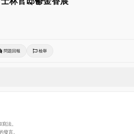
－ 士林官邸鬱金香展
問題回報
檢舉
和寫法。
方的發言。