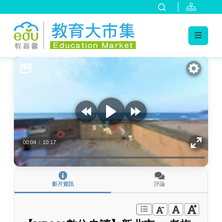
:::
跳到主要內容
:::
00:04
/
10:17
影片資訊
評論