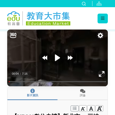
:::
跳到主要內容
:::
00:04
/
7:16
影片資訊
評論