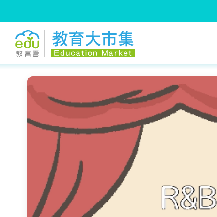
:::
跳到主要內容
:::