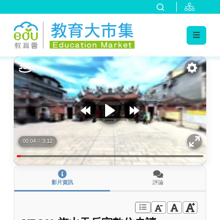
:::
跳到主要內容
:::
00:04
/
3:12
影片資訊
評論