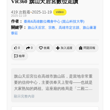
VR360 旗山天后宮數位走讀
419 次觀看
2025-11-19
video
2025-11-19
作者：
臺南&高雄數位機會中心
(崑山科技大學)
關鍵字：
旗山天后宮
、
宗教
、
高雄市定古蹟
、
旗山蕃薯
藔莊
0
0
收藏
加入追蹤
問題回報
檢舉
旗山天后宮位在高雄市旗山區，是當地非常重
要的信仰中心，主要供奉天上聖母——也就是
大家熟知的媽祖。這座廟的格局是「二殿二
廂」，在2000年時被列為高雄縣的縣定古蹟，
顯示完整內容
後來在2010年改為直轄市定古蹟。
