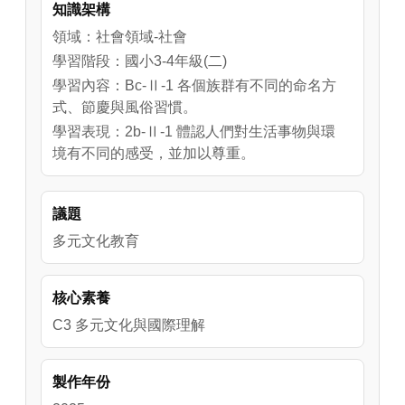
知識架構
旗山天后宮是目前唯一一座還保留清朝時期建
築特色的廟宇。從入口往內走，整體配置是：
領域：社會領域-社會
牌樓、廟埕、三川殿、天井、正殿。三川殿到
學習階段：國小3-4年級(二)
正殿是主要的祭祀空間，兩側則有天井和廂
學習內容：Bc-Ⅱ-1 各個族群有不同的命名方
房，正殿旁邊還有過水廊、後天井以及耳房。
式、節慶與風俗習慣。
現在，廟裡的左廂房是廟祝的生活空間，過去
學習表現：2b-Ⅱ-1 體認人們對生活事物與環
則是「悟真社」的宣講堂，裡面還留有「宣講
境有不同的感受，並加以尊重。
聖諭」牌匾，以及供奉倉頡、孔子、文昌帝君
的神位。而左耳房以前是「鳳吟聲南樂社」的
議題
曲館，專門用來練習南管音樂。

多元文化教育
正殿裡的媽祖神像是軟身雕刻，神情莊嚴，木
質微黑但帶著光澤。殿內還有一個精緻的石質
核心素養
香爐，上面雕刻著唐草紋、雲龍紋，爐口還刻
C3 多元文化與國際理解
著「天上聖母」四個字。廟裡的文物陳列室則
展示了許多清朝時期的祭祀用品，像是青花百
壽字款三足香爐、松鶴紋境主公鉎鐵圓爐，還
製作年份
有媽祖大轎前用的錫質五賽等，讓人能夠一窺