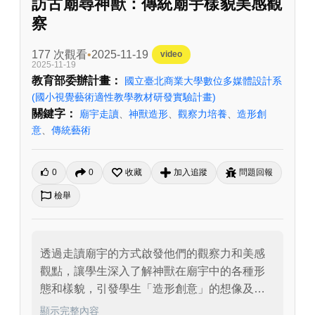
訪古廟尋神獸：傳統廟宇樣貌美感觀
察
177 次觀看
2025-11-19
video
2025-11-19
教育部委辦計畫：
國立臺北商業大學數位多媒體設計系
(國小視覺藝術適性教學教材研發實驗計畫)
關鍵字：
廟宇走讀
、
神獸造形
、
觀察力培養
、
造形創
意
、
傳統藝術
0
0
收藏
加入追蹤
問題回報
檢舉
透過走讀廟宇的方式啟發他們的觀察力和美感
觀點，讓學生深入了解神獸在廟宇中的各種形
態和樣貌，引發學生「造形創意」的想像及珍
視傳統藝術的價值與傳承的使命。
顯示完整內容