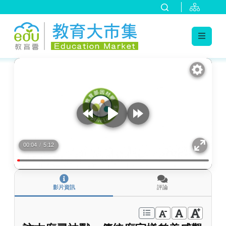
:::
跳到主要內容
:::
00:04
/
5:12
影片資訊
評論