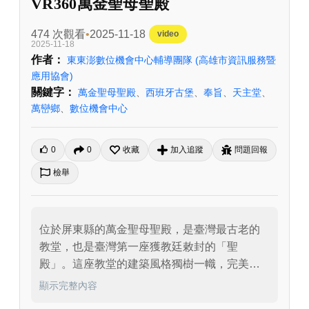
VR360萬金聖母聖殿
474 次觀看
2025-11-18
video
2025-11-18
作者：
東東澎數位機會中心輔導團隊
(高雄市資訊服務暨
應用協會)
關鍵字：
萬金聖母聖殿
、
西班牙古堡
、
奉旨
、
天主堂
、
萬巒鄉
、
數位機會中心
0
0
收藏
加入追蹤
問題回報
檢舉
位於屏東縣的萬金聖母聖殿，是臺灣最古老的
教堂，也是臺灣第一座獲教廷敕封的「聖
殿」。這座教堂的建築風格獨樹一幟，完美融
合了西方與本土特色，呈現出「閩洋共融」的
顯示完整內容
獨特樣貌。
