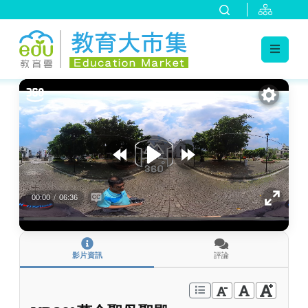
:::
跳到主要內容
:::
00:00
/
06:36
影片資訊
評論