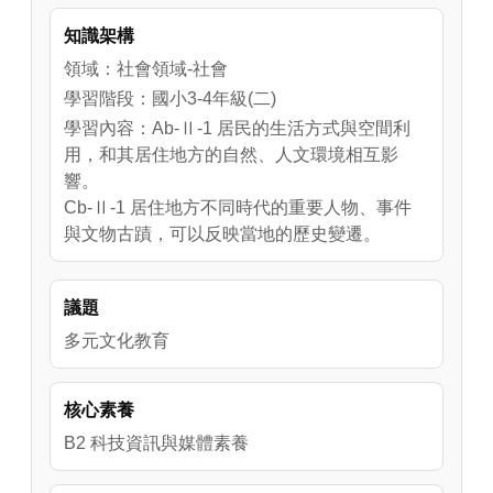
教堂由西班牙神父於1869年以西班牙古堡式風
知識架構
格建造，其厚實的白色外牆，以碎石、石灰、
黑糖、蜂蜜等在地材料混合而成，展現當時建
領域：社會領域-社會
築工藝的智慧。在外觀上，除了哥德式與古典
學習階段：國小3-4年級(二)
元素外，更融入了中式馬背山牆及「奉旨」、
學習內容：Ab-Ⅱ-1 居民的生活方式與空間利
「天主堂」石碑，這些都是清廷官方認可的標
用，和其居住地方的自然、人文環境相互影
誌。內部設計也充滿巧思，柱列對聯與中國古
響。
典圖案天花板，讓外來信仰與本土文化完美交
Cb-Ⅱ-1 居住地方不同時代的重要人物、事件
織。
與文物古蹟，可以反映當地的歷史變遷。
議題
多元文化教育
核心素養
B2 科技資訊與媒體素養