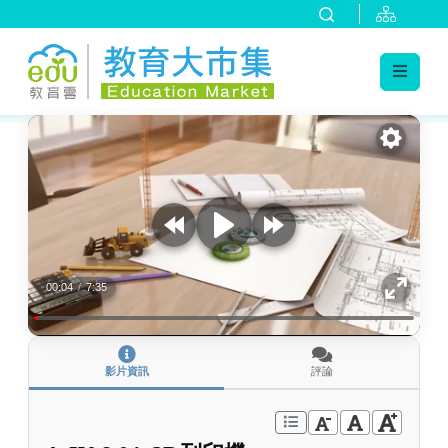
:::
跳到主要內容
:::
00:04
/
7:35
影片資訊
評論