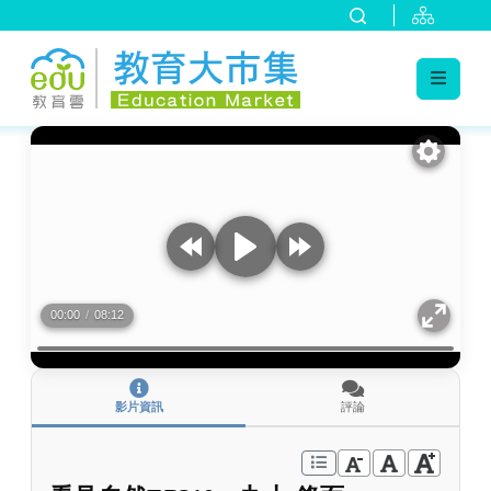
:::
跳到主要內容
:::
00:00
/
08:12
影片資訊
評論