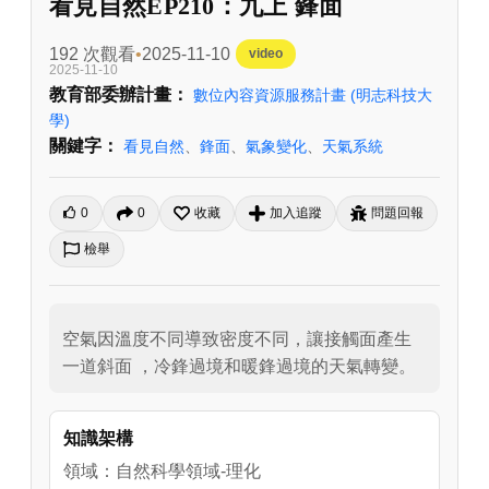
看見自然EP210：九上 鋒面
192 次觀看
2025-11-10
video
2025-11-10
教育部委辦計畫：
數位內容資源服務計畫
(明志科技大
學)
關鍵字：
看見自然
、
鋒面
、
氣象變化
、
天氣系統
0
0
收藏
加入追蹤
問題回報
檢舉
空氣因溫度不同導致密度不同，讓接觸面產生
一道斜面 ，冷鋒過境和暖鋒過境的天氣轉變。
知識架構
領域：自然科學領域-理化