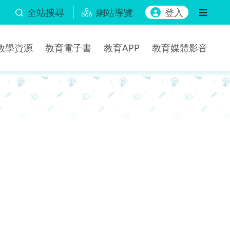
全站搜尋
網站導覽
登入
b教學資源
教育電子書
教育APP
教育媒體影音