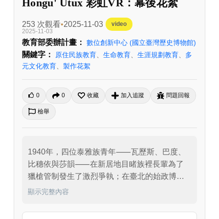
Hongu' Utux 彩虹VR：幕後花絮
253 次觀看
2025-11-03
video
2025-11-03
教育部委辦計畫：
數位創新中心
(國立臺灣歷史博物館)
關鍵字：
原住民族教育
、
生命教育
、
生涯規劃教育
、
多
元文化教育
、
製作花絮
0
0
收藏
加入追蹤
問題回報
檢舉
1940年，四位泰雅族青年⸺瓦歷斯、巴度、
比穗依與莎韻⸺在新居地目睹族裡長輩為了
獵槍管制發生了激烈爭執；在臺北的始政博覽
會上，他們見識到當代最前沿的文化與科技。
顯示完整內容
傳統的泰雅文化與課堂上的現代知識，讓他們
感受到矛盾與困惑。在經歷一番思索與掙扎之