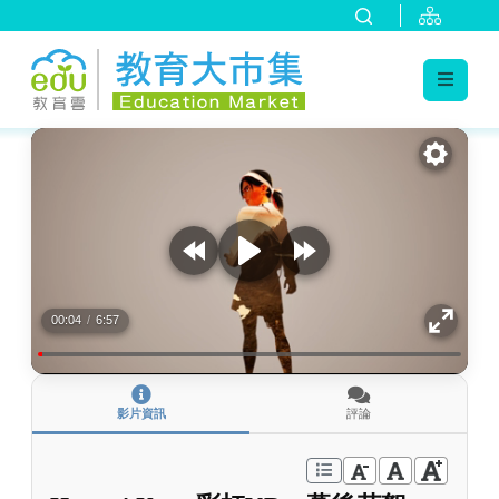
:::
跳到主要內容
:::
00:04
/
6:57
影片資訊
評論