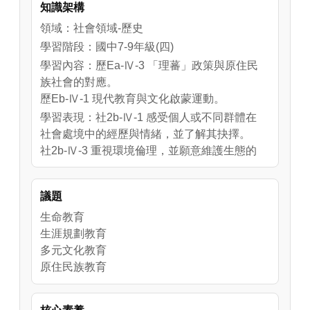
知識架構
後，四名青年各自踏上不同的道路，這是屬於
泰雅新世代的故事。

領域：社會領域-歷史
從日本政府推動「五年理蕃計劃」到「集團移
學習階段：國中7-9年級(四)
住」，再到霧社事件發生，日本政府統治下的
學習內容：歷Ea-Ⅳ-3 「理蕃」政策與原住民
原住民族，受到的政治壓力不斷增加。儘管如
族社會的對應。
此，泰雅青年們仍以無畏的心，勇於面對文化
歷Eb-Ⅳ-1 現代教育與文化啟蒙運動。
衝突與身份認同的迷惘。
學習表現：社2b-Ⅳ-1 感受個人或不同群體在
社會處境中的經歷與情緒，並了解其抉擇。
社2b-Ⅳ-3 重視環境倫理，並願意維護生態的
多樣性。
議題
生命教育
生涯規劃教育
多元文化教育
原住民族教育