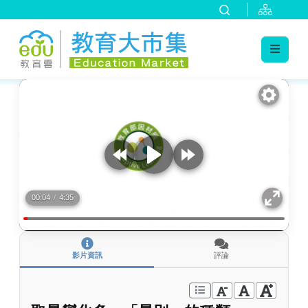
:::
跳到主要內容
:::
00:04
/
4:35
影片資訊
評論