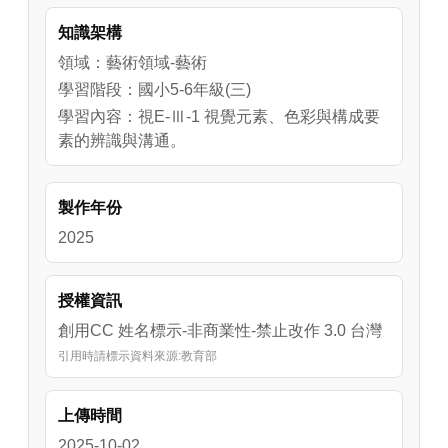
物與背景、近景強調細節、特寫放大最微小的
知識架構
美感。影片不僅幫助學生理解攝影的表現手
法，更能培養觀察力與美感創造力，讓他們在
領域：藝術領域-藝術
日常拍照與旅行中發現更多視覺故事。
學習階段：國小5-6年級(三)
學習內容：視E-Ⅲ-1 視覺元素、色彩與構成要
素的辨識與溝通。
製作年份
2025
授權資訊
創用CC 姓名標示-非商業性-禁止改作 3.0 台灣
引用時請標示資料來源:教育部
上傳時間
2025-10-02