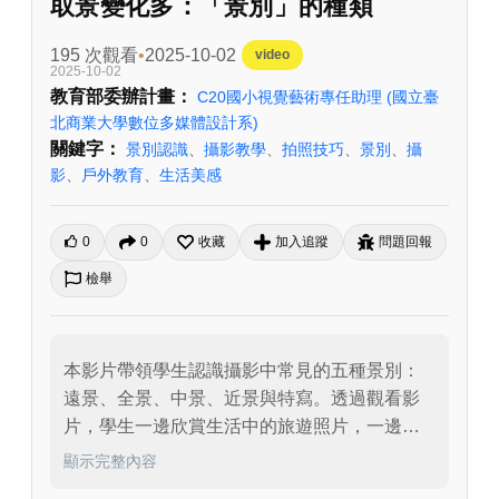
取景變化多：「景別」的種類
195 次觀看
2025-10-02
video
2025-10-02
教育部委辦計畫：
C20國小視覺藝術專任助理
(國立臺
北商業大學數位多媒體設計系)
關鍵字：
景別認識
、
攝影教學
、
拍照技巧
、
景別
、
攝
影
、
戶外教育
、
生活美感
0
0
收藏
加入追蹤
問題回報
檢舉
本影片帶領學生認識攝影中常見的五種景別：
遠景、全景、中景、近景與特寫。透過觀看影
片，學生一邊欣賞生活中的旅遊照片，一邊學
習如何用不同景別呈現畫面的深度與情感。遠
顯示完整內容
景展現壯闊、全景呈現環境特色、中景平衡人